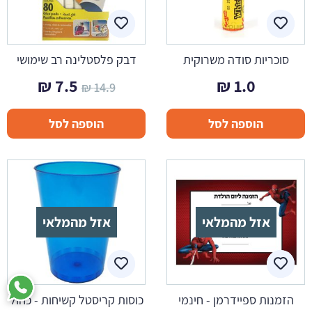
סוכריות סודה משרוקית
דבק פלסטלינה רב שימושי
המחיר
המחיר
₪
7.5
₪
1.0
₪
14.9
המקורי
הנוכחי
הוספה לסל
הוספה לסל
היה:
הוא:
7.5 ₪.
14.9 ₪.
אזל מהמלאי
אזל מהמלאי
הזמנות ספיידרמן - חינמי
כוסות קריסטל קשיחות - כחול