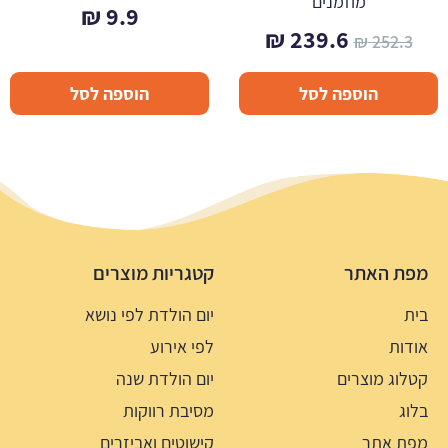
מוזמנים
₪
9.9
המחיר
המחיר
₪
239.6
₪
252.3
המקורי
הנוכחי
הוספה לסל
הוספה לסל
היה:
הוא:
239.6 ₪.
252.3 ₪.
מפת האתר
קטגריות מוצרים
בית
יום הולדת לפי נושא
אודות
לפי אירוע
קטלוג מוצרים
יום הולדת שנה
בלוג
מסיבת רווקות
מפת אתר
קישוטים ואביזרים