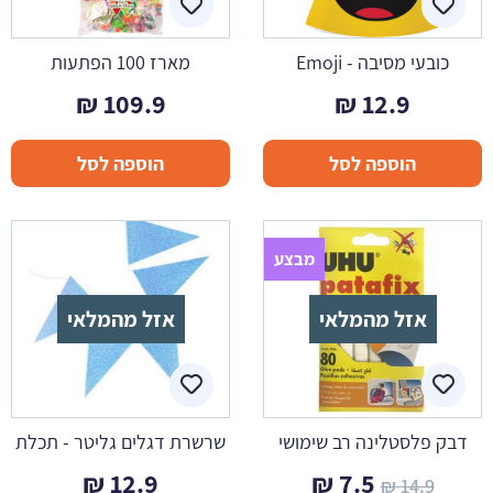
כובעי מסיבה - Emoji
מארז 100 הפתעות
₪
109.9
₪
12.9
הוספה לסל
הוספה לסל
מבצע
אזל מהמלאי
אזל מהמלאי
דבק פלסטלינה רב שימושי
שרשרת דגלים גליטר - תכלת
המחיר
המחיר
₪
12.9
₪
7.5
₪
14.9