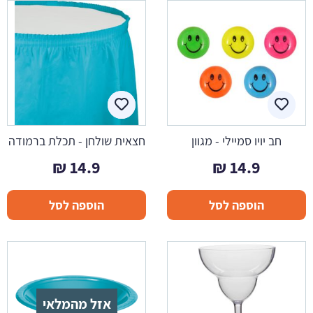
חב יויו סמיילי - מגוון
חצאית שולחן - תכלת ברמודה
₪
14.9
₪
14.9
הוספה לסל
הוספה לסל
אזל מהמלאי