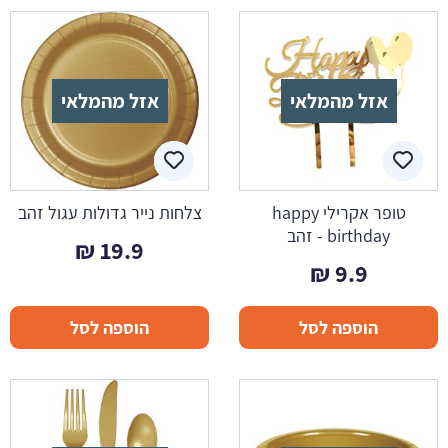
אזל מהמלאי
אזל מהמלאי
טופר אקרילי happy
צלחות נייר גדולות עגול זהב
birthday - זהב
₪
19.9
₪
9.9
הוספה לסל
הוספה לסל