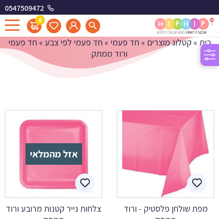
0547509472
חד פעמי ורוד ממתק
0
בית
»
קטלוג מוצרים
»
חד פעמי
»
חד פעמי לפי צבע
»
חד פעמי
ורוד ממתק
אזל מהמלאי
מפת שולחן פלסטיק - ורוד
צלחות נייר קטנות מרובע ורוד