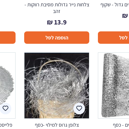
ם גדול - שקוף
צלחות נייר גדולות מסיבת רווקות -
זהב
₪
₪
13.9
לסל
הוספה לסל
ם - כסף
צלופן גרוס למילוי -כסף
פלייסמ