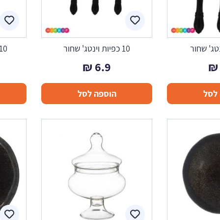
10 כפיות וינטג' שחור
10 מזלגות וינטג' שח
₪
6.9
₪
לסל
הוספה לסל