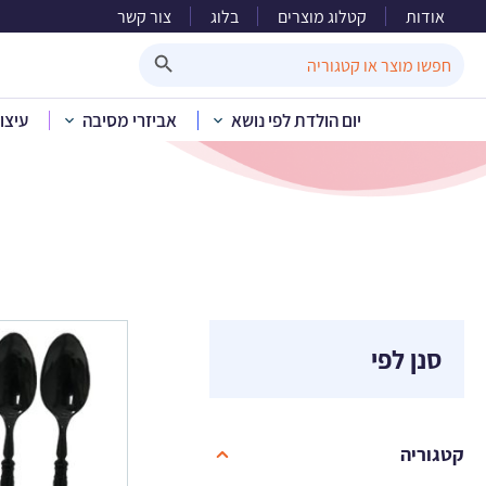
אודות
קטלוג מוצרים
בלוג
צור קשר
Search Button
Search
for:
יום הולדת לפי נושא
אביזרי מסיבה
עיצו
סנן לפי
קטגוריה