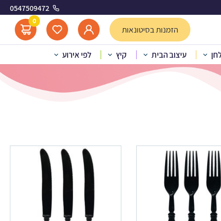
0547509472
0
הזמנות בסיטונאות
לחן
עיצוב הבית
קיץ
לפי אירוע