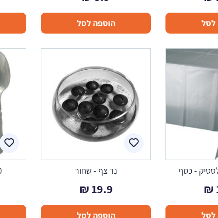
לסל
הוספה לסל
סטיק - כסף
נר צף - שחור
10 כפ
₪
19.9
₪
לסל
הוספה לסל