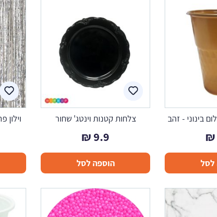
ם בינוני - זהב
צלחות קטנות וינטג' שחור
וילון פ
₪
9.9
₪
לסל
הוספה לסל