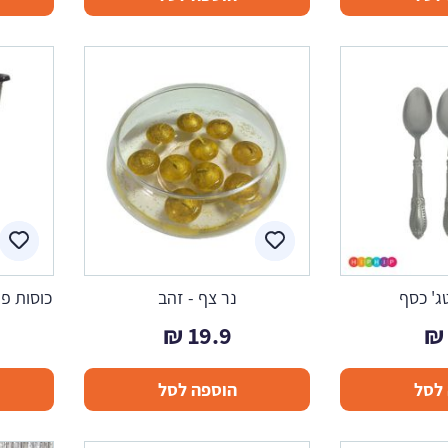
טג' כסף
נר צף - זהב
כוסות פל
₪
19.9
₪
לסל
הוספה לסל