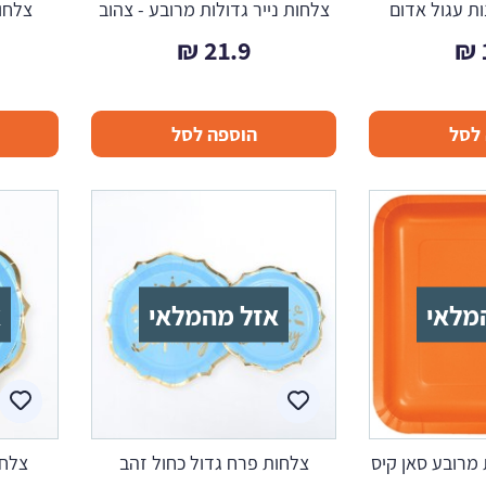
ות עגול אדום
צלחות נייר גדולות מרובע - צהוב
צלחות
₪
21.9
₪
לסל
הוספה לסל
מלאי
אזל מהמלאי
א
 מרובע סאן קיס
צלחות פרח גדול כחול זהב
צלחו