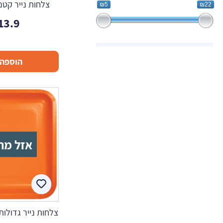
צלחות נייר קטנ
₪5
₪22
13.9
הוספה 
אזל מה
צלחות נייר גדולות