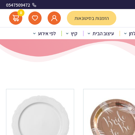
0547509472
0
הזמנות בסיטונאות
לחן
עיצוב הבית
קיץ
לפי אירוע