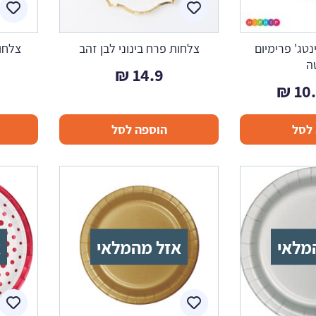
נטג' פרימיום
צלחות פרח בינוני לבן זהב
צלחו
ה
₪
14.9
חיר
המחיר
₪
10
קורי
הנוכחי
לסל
הוספה לסל
ה:
הוא:
10.0 ₪.
14.9
מלאי
אזל מהמלאי
א