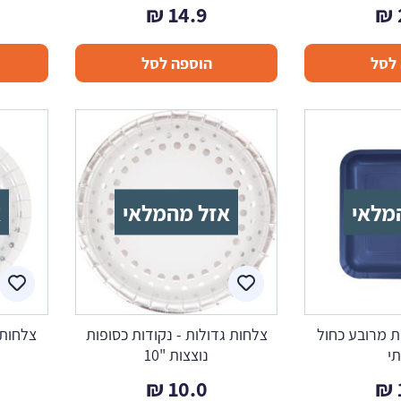
₪
14.9
₪
לסל
הוספה לסל
מלאי
אזל מהמלאי
א
ת מרובע כחול
צלחות גדולות - נקודות כסופות
צלחות 
י
נוצצות "10
₪
10.0
₪