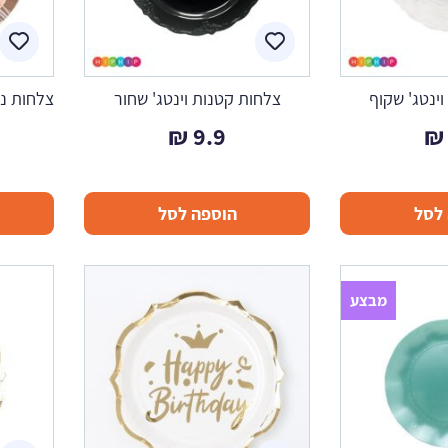
ינטג' שקוף
צלחות קטנות וינטג' שחור
צלחות ני
₪
9.9
₪
לסל
הוספה לסל
מבצע