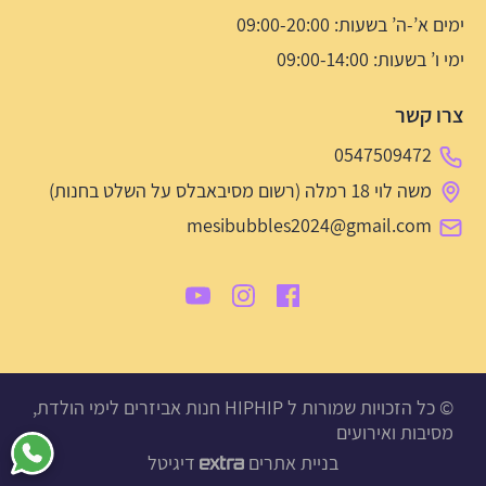
ימים א’-ה’ בשעות: 09:00-20:00
ימי ו’ בשעות: 09:00-14:00
צרו קשר
0547509472
משה לוי 18 רמלה (רשום מסיבאבלס על השלט בחנות)
mesibubbles2024@gmail.com
© כל הזכויות שמורות ל HIPHIP חנות אביזרים לימי הולדת,
מסיבות ואירועים
בניית אתרים
דיגיטל