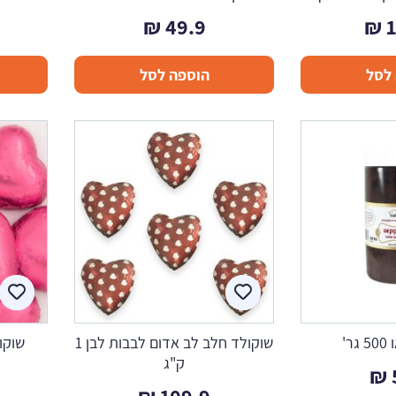
₪
49.9
₪
לסל
הוספה לסל
ר'
שוקולד חלב לב אדום לבבות לבן 1
שוקול
ק"ג
₪