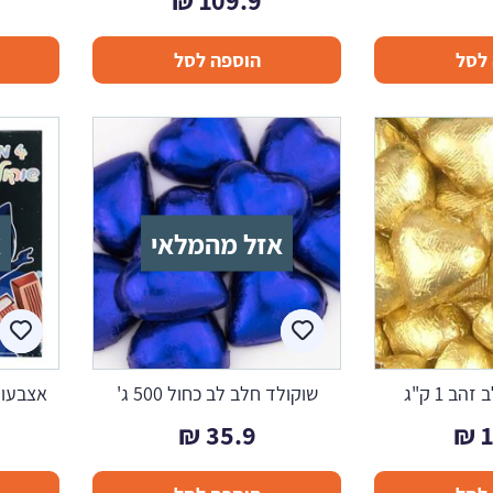
₪
109.9
לסל
הוספה לסל
אזל מהמלאי
א
ב 1 ק"ג
שוקולד חלב לב כחול 500 ג'
אצבעות ש
₪
35.9
₪