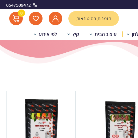
0547509472
0
הזמנות בסיטונאות
לחן
עיצוב הבית
קיץ
לפי אירוע