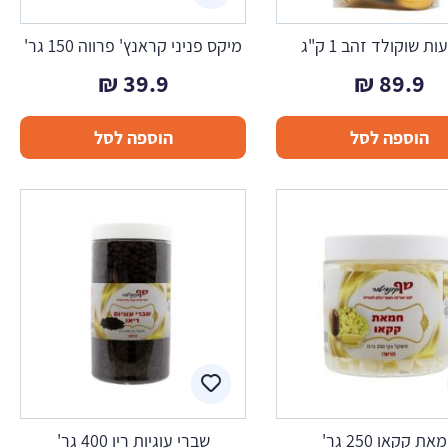
ת שוקולד זהב 1 ק"ג
מיקס פניני קראנץ' פרווה 150 גר'
₪
39.9
₪
89.9
הוספה לסל
הוספה לסל
את קקאו 250 גר'
שברי עוגיות ריו 400 גר'