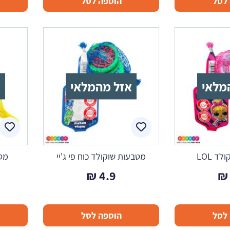
לסל
הוספה לסל
מלאי
אזל מהמלאי
א
ד LOL
מטבעות שוקולד כוח פי ג'יי
מט
₪
4.9
₪
לסל
הוספה לסל