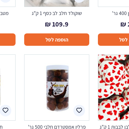
'
שוקולד חלב לב כסף 1 ק"ג
מטבעו
₪
109.9
₪
לסל
הוספה לסל
בבות 1 ק"ג
פרלין אמסטרדם חלבי 500 גר'
חמ