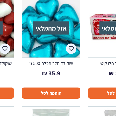
מלאי
אזל מהמלאי
א
 הלו קיטי
שוקולד חלב תכלת 500 ג'
שוקולד
₪
35.9
₪
לסל
הוספה לסל