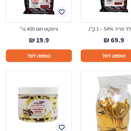
ריר 54% – 1 ק"ג
צימקאו חום 400 גר'
₪
19.9
₪
69.9
הוספה לסל
הוספה לסל