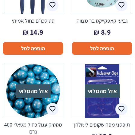
גביעי קאפקייקס בר מצווה
סט סכו"ם כחול אמיתי
₪
14.9
₪
8.9
הוספה לסל
הוספה לסל
אזל מהמלאי
אזל מהמלאי
תופסני מפה שקופים לשולחן
מסטיק עגול כחול מטאלי 400
גרם