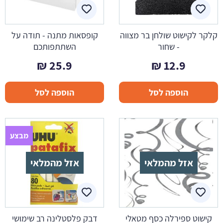
קלקר לקישוט שולחן בר מצווה
קופסאות מתנה - תודה על
- שחור
השתתפותכם
₪
25.9
₪
12.9
הוספה לסל
הוספה לסל
מבצע
אזל מהמלאי
אזל מהמלאי
קישוט ספירלה כסף מטאלי
דבק פלסטלינה רב שימושי