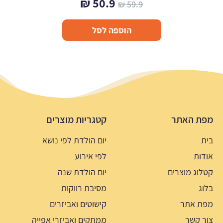
המחיר
המחיר
₪
50.9
₪
59.9
המקורי
הנוכחי
הוספה לסל
היה:
הוא:
50.9 ₪.
59.9 ₪.
מפת האתר
קטגריות מוצרים
בית
יום הולדת לפי נושא
אודות
לפי אירוע
קטלוג מוצרים
יום הולדת שנה
בלוג
מסיבת רווקות
מפת אתר
קישוטים ואביזרים
צור קשר
ממתקים ואביזרי אפייה