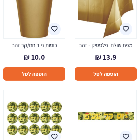
מפת שולחן פלסטיק - זהב
כוסות נייר חם/קר זהב
₪
10.0
₪
13.9
הוספה לסל
הוספה לסל