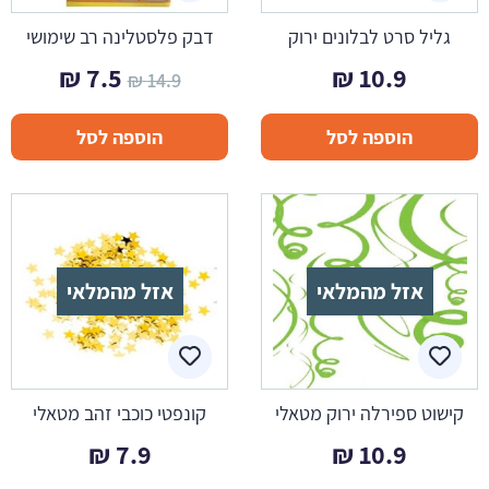
גליל סרט לבלונים ירוק
דבק פלסטלינה רב שימושי
המחיר
המחיר
₪
7.5
₪
10.9
₪
14.9
המקורי
הנוכחי
הוספה לסל
הוספה לסל
היה:
הוא:
7.5 ₪.
14.9 ₪.
אזל מהמלאי
אזל מהמלאי
קישוט ספירלה ירוק מטאלי
קונפטי כוכבי זהב מטאלי
₪
7.9
₪
10.9