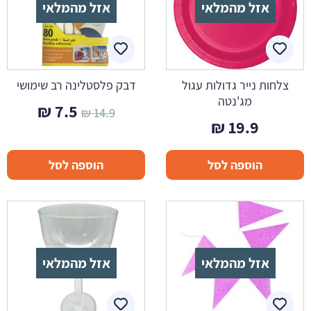
אזל מהמלאי
אזל מהמלאי
צלחות נייר גדולות עגול
דבק פלסטלינה רב שימושי
מג'נטה
המחיר
המחיר
₪
7.5
₪
14.9
₪
19.9
המקורי
הנוכחי
היה:
הוא:
הוספה לסל
הוספה לסל
7.5 ₪.
14.9 ₪.
אזל מהמלאי
אזל מהמלאי