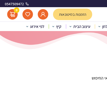
0547509472
0
הזמנות בסיטונאות
לחן
עיצוב הבית
קיץ
לפי אירוע
י החיפוש