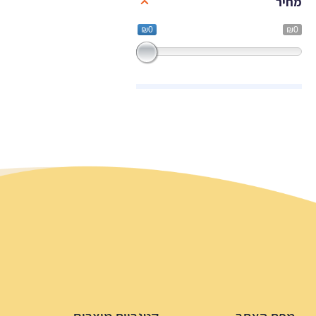
מחיר
₪0
₪0