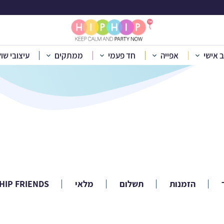
שאלות ותשובות
ב אישי
אפייה
חד פעמי
ממתקים
עיצובי שו
בית
»
שאלות ותשובות
הזמנות
תשלום
מלאי
HIPHIP FRIENDS -מועדון 