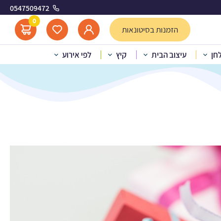
0547509472
0
הזמנות בסיטונאות
לחן
עיצוב הבית
קיץ
לפי אירוע