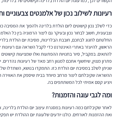
הקשורים לכך, כמו עוגת יום הולדת בלרינה וקישוטים של בלרינות,
רעיונות לשילוב נכון של אלמנטים צבעוניים וחג
כדי לשלב נכון קישוטים ליום הולדת בלרינה ולהפוך את המסיבה 
וצבעונית, חשוב לבחור נכון ובעיקר גם ליצור הרמוניה בין כל האלמ
החלטתם לחגוג לבתכם, חובבת הבלרינות, מסיבת יום הולדת בלרינ
הראשון, להיעזר באתרי האינטרנט כדי לקבל השראה וגם רעיונות לק
להתאים. במקביל, סיור בחנויות ההפתעות ואלו שמציעות קישוטים לי
פתרון מצוין, שיחשוף אתכם למגוון רחב מאד של רעיונות נהדרים. י
שניתן לשלב במסיבת יום הולדת כזו. התמקדו בנושא, השתדלו שלא
ההשראה שקיבלתם ליצור מרחב מיוחד בבית שיספק את האווירה 
ויציע קסם אמיתי לכל המשתתפים בה.
ומה לגבי עוגה והזמנות?
לאחר שקיבלתם כמה רעיונות במסגרת עיצוב יום הולדת בלרינה, א
ואת ההזמנות לאורחים. כולנו יודעים שלעוגת יום ההולדת יש תפקי