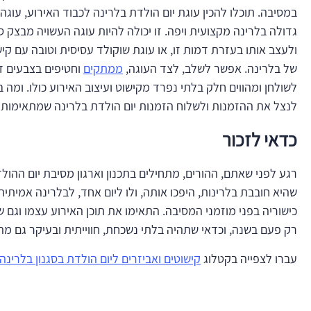
במסיבה. תוכלו להכין עוגת יום הולדת בלרינה לכבוד האירוע, עוג
גדולה בלרינה מקצועית ויפה. זו יכולה להיות עוגה העשויה מבצק ס
ולעצב אותו בעזרת דמות זו, או עוגת שוקולד עסיסית וטובה עם קיש
של בלרינה. אפשר לשלב, לצד העוגה,
ממתקים
וחטיפים בצבעים ד
לשולחן ומהווים חלק בלתי נפרד מקישוט ועיצוב האירוע כולו. ומה
לנצל את ההזמנות ולשלוח הזמנות יום הולדת בלרינה שמתאימות במ
כדאי לזכור
רגע לפני שאתם, ההורים, מתחילים בתכנון וארגון מסיבת יום הה
שהיא חובבת בלרינות, היפכו אותה, ולו ליום אחד, לבלרינה אמיתית
כישוריה בפני מוזמני המסיבה. התאימו את תוכן האירוע עצמו וגם 
רק פעם בשנה, וכדאי שתהיה בלתי נשכחת, חווייתית ובעיקר גם מה
עברו לצפייה בקטלוג
קישוטים ואביזרים ליום הולדת בסגנון בלרינה