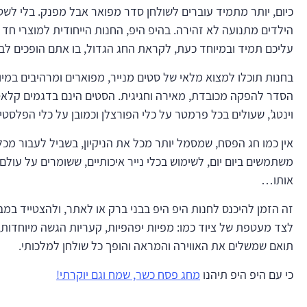
כיום, יותר מתמיד עוברים לשולחן סדר מפואר אבל מפנק. בלי לשטו
הילדים מתנועה לא זהירה. בהיפ היפ, החנות הייחודית למוצרי חד 
עליכם תמיד ובמיוחד כעת, לקראת החג הגדול, בו אתם הופכים לבני
בחנות תוכלו למצוא מלאי של סטים מנייר, מפוארים ומרהיבים במיו
הסדר להפקה מכובדת, מאירה וחגיגית. הסטים הינם בדגמים קלאסיי
וינטג’, שעולים בכל פרמטר על כלי הפורצלן וכמובן על כלי הפלסטי
אין כמו חג הפסח, שמסמל יותר מכל את הניקיון, בשביל לעבור מכ
משתמשים ביום יום, לשימוש בכלי נייר איכותיים, ששומרים על עולם
אותו…
זה הזמן להיכנס לחנות היפ היפ בבני ברק או לאתר, ולהצטייד במב
לצד מעטפת של ציוד כמו: מפיות יפהפיות, קעריות הגשה מיוחדות, 
תואם שמשלים את האווירה והמראה והופך כל שולחן למלכותי.
כי עם היפ היפ תיהנו
מחג פסח כשר, שמח וגם יוקרתי!