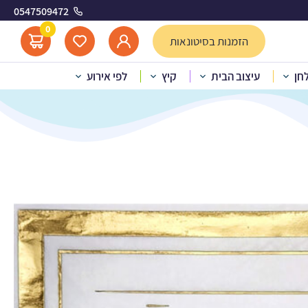
0547509472
0
הזמנות בסיטונאות
לחן
עיצוב הבית
קיץ
לפי אירוע