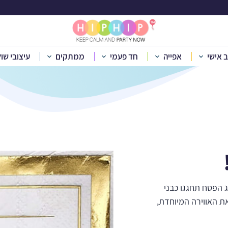
בלוג
ב אישי
אפייה
חד פעמי
ממתקים
עיצובי שו
בית
»
בלוג
»
בני מלכים, גם המארחים!
 הפסח תחגגו כבני
ת האווירה המיוחדת,